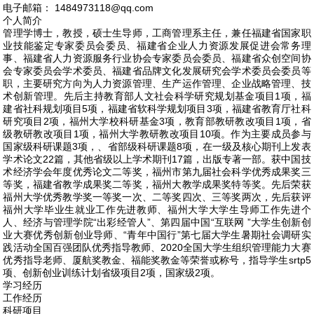
电子邮箱：
1484973118@qq.com
个人简介
管理学博士，教授，硕士生导师，工商管理系主任，兼任福建省国家职
业技能鉴定专家委员会委员、福建省企业人力资源发展促进会常务理
事、福建省人力资源服务行业协会专家委员会委员、福建省众创空间协
会专家委员会学术委员、福建省品牌文化发展研究会学术委员会委员等
职，主要研究方向为人力资源管理、生产运作管理、企业战略管理、技
术创新管理。先后主持教育部人文社会科学研究规划基金项目1项，福
建省社科规划项目5项，福建省软科学规划项目3项，福建省教育厅社科
研究项目2项，福州大学校科研基金3项，教育部教研教改项目1项，省
级教研教改项目1项，福州大学教研教改项目10项。作为主要成员参与
国家级科研课题3项，、省部级科研课题8项，在一级及核心期刊上发表
学术论文22篇，其他省级以上学术期刊17篇，出版专著一部。获中国技
术经济学会年度优秀论文二等奖，福州市第九届社会科学优秀成果奖三
等奖，福建省教学成果奖二等奖，福州大教学成果奖特等奖。先后荣获
福州大学优秀教学奖一等奖一次、二等奖四次、三等奖两次，先后获评
福州大学毕业生就业工作先进教师、福州大学大学生导师工作先进个
人、经济与管理学院“出彩经管人”、第四届中国“互联网 ”大学生创新创
业大赛优秀创新创业导师、“青年中国行”第七届大学生暑期社会调研实
践活动全国百强团队优秀指导教师、2020全国大学生组织管理能力大赛
优秀指导老师、厦航奖教金、福能奖教金等荣誉或称号，指导学生srtp5
项、创新创业训练计划省级项目2项，国家级2项。
学习经历
工作经历
科研项目