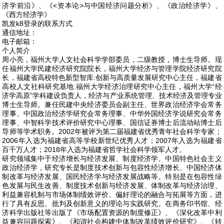
济学前沿》、《<资本论>与中国经济问题分析》、《政治经济学》、
《西方经济学》
凯发k8登录的联系方式
通信地址：
电子邮箱：
个人简介
周小亮，福州大学人文社会科学学部委员，二级教授，博士生导师。现
任福州大学民建经济研究院院长，福州大学经济与管理学院经济研究院
长，福建省高校特色新型智库:创新与高质量发展研究中心主任，福建省
高校人文社科研究基地:福州大学经济治理研究中心主任，福州大学“经
济学高原”学科建设负责人，经济与产业系统管理、技术经济及管理专业
博士生导师。兼任民建中央经济委员会副主任、世界政治经济学会常务
理事、中国政治经济学研究会常务理事、中华外国经济学说研究会常务
理事、中智科学技术评价研究中心理事、国信证券博士后流动站博士后
导师等学术职务。2002年被评为第二届福建省优秀青年社会科学专家；
2006年入选为福建省高等学校新世纪优秀人才；2007年入选为福建省
百千万人才；2018年入选为福建省哲学社会科学领军人才。
研究领域集中于经济增长与经济发展、制度经济学、中国特色社会主义
政治经济学，研究专长是制度技术创新与包容性经济增长、中国经济体
制改革与经济发展、国民经济学与经济发展战略等。特别是在包容性绿
色发展与民生改善、制度技术创新与经济发展、体制改革与经济治理、
利益兼容机制与市场体制绩效评价、偏好理论的融合与拓展等方面，进
行了具有反思、批判及创新意义的理论与实践研究。在商务印书馆、经
济科学出版社等出版了《市场配置资源的制度修正》、《深化改革中利
益兼容问题探索》、《和谐社会构建中体制改革绩效评价研究》、《转