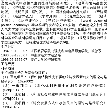
变发展方式中改善民生的理论与路径研究》、《改革与发展建言文
集》、《寻找知识经济的制度基础》等6部学术专著，在人民日报（理
论版）、光明日报（理论版）、《中国社会科学内部文稿》、《经济研
究》、《经济学动态》、《学术月刊》、《马克思主义研究》、《经济
学家》、《经济评论》、《当代经济研究》、《world review of
political economy》等学术期刊发表论文160多篇，近40篇论文被中国
人民大学复印资料全文转载。主持国家社会科学基金重点和一般项目4
项，参与国家社科基金和国家自然科学基金项目5项，主持福建省社会
科学基金和软科学研究项目10多项。一项成果获“21世纪世界政治经济
学杰出成果奖”，获福建省优秀社科成果奖6项。
学习经历
1984.09-1986.07，江西教育学院（现改名为南昌师范学院）政教系
1990.09-1993.07，中南财经大学经济系
1996.09-1999.07，厦门大学经济研究所
工作经历
科研项目
主持国家社会科学基金项目有：
（1）重点项目：《供给侧结构性改革驱动经济发展新动力的理论与路
径研究》（16azd002）；
（2）一般项目：《深化体制改革中的利益兼容问题研究》
（03bjl001）；
（3）一般项目：《和谐社会构建中体制改革绩效评价问题研究》
（07bjl001）；
（3）一般项目：《转变发展方式中改善民生的理论与路径研究》
（12bjl010）。