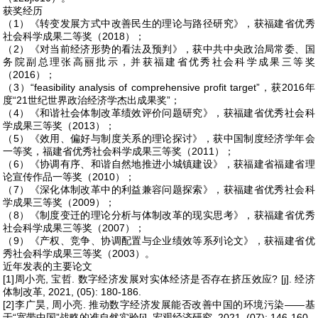
获奖经历
（1）《转变发展方式中改善民生的理论与路径研究》，获福建省优秀
社会科学成果二等奖（2018）；
（2）《对当前经济形势的看法及预判》，获中共中央政治局常委、国
务院副总理张高丽批示，并获福建省优秀社会科学成果三等奖
（2016）；
（3）“feasibility analysis of comprehensive profit target”，获2016年
度“21世纪世界政治经济学杰出成果奖”；
（4）《和谐社会体制改革绩效评价问题研究》，获福建省优秀社会科
学成果三等奖（2013）；
（5）《效用、偏好与制度关系的理论探讨》，获中国制度经济学年会
一等奖，福建省优秀社会科学成果三等奖（2011）；
（6）《协调有序、和谐自然地推进小城镇建设》，获福建省福建省理
论宣传作品一等奖（2010）；
（7）《深化体制改革中的利益兼容问题探索》，获福建省优秀社会科
学成果三等奖（2009）；
（8）《制度变迁的理论分析与体制改革的现实思考》，获福建省优秀
社会科学成果三等奖（2007）；
（9）《产权、竞争、协调配置与企业绩效等系列论文》，获福建省优
秀社会科学成果三等奖（2003）。
近年发表的主要论文
[1]周小亮, 宝哲. 数字经济发展对实体经济是否存在挤压效应? [j]. 经济
体制改革, 2021, (05): 180-186.
[2]李广昊, 周小亮. 推动数字经济发展能否改善中国的环境污染——基
于“宽带中国”战略的准自然实验[j]. 宏观经济研究, 2021, (07): 146-160.