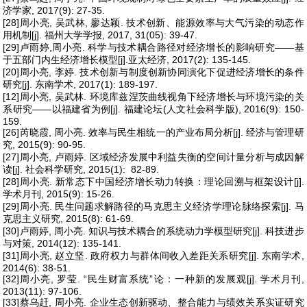
济学家, 2017(9): 27-35.
[28]周小亮, 吴武林, 廖达颖. 技术创新、能源效率与大气污染的动态作
用机制[j]. 福州大学学报, 2017, 31(05): 39-47.
[29]卢雨婷,周小亮. 科学与技术耦合路径对经济增长的影响研究——基
于五部门内生经济增长模型[j].亚太经济, 2017(2): 135-145.
[20]周小亮, 李婷. 技术创新与制度创新协同演化下促进经济增长的条件
研究[j]. 东南学术, 2017(1): 189-197.
[12]周小亮, 吴武林. 环境库兹涅茨曲线视角下经济增长与环境污染的关
系研究——以福建省为例[j]. 福建论坛(人文社会科学版), 2016(9): 150-
159.
[26]芮晓霞, 周小亮. 效率与民生相统一的产业布局分析[j]. 经济与管理研
究, 2015(9): 90-95.
[27]周小亮, 卢雨婷. 区域经济发展中利益失衡的空间计量分析与成因解
读[j]. 社会科学研究, 2015(1): 82-89.
[28]周小亮. 新常态下中国经济增长动力转换：理论回溯与框架设计[j].
学术月刊, 2015(9): 15-26.
[29]周小亮. 民生问题求解路径的马克思主义经济学理论脉络探索[j]. 马
克思主义研究, 2015(8): 61-69.
[30]卢雨婷, 周小亮. 知识与技术耦合的系统动力学模型研究[j]. 科技进步
与对策, 2014(12): 135-141.
[31]周小亮, 赵立坚. 政府权力与群体间收入差距关系研究[j]. 东南学术,
2014(6): 38-51.
[32]周小亮, 罗莹. “民生财富系统”论：一种新的发展观[j]. 学术月刊,
2013(11): 97-106.
[33]蔡乌赶, 周小亮. 企业生态创新驱动、整合能力与绩效关系实证研究