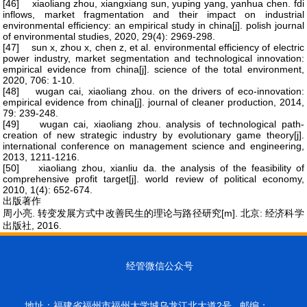
[46] xiaoliang zhou, xiangxiang sun, yuping yang, yanhua chen. fdi
inflows, market fragmentation and their impact on industrial
environmental efficiency: an empirical study in china[j]. polish journal
of environmental studies, 2020, 29(4): 2969-298.
[47] sun x, zhou x, chen z, et al. environmental efficiency of electric
power industry, market segmentation and technological innovation:
empirical evidence from china[j]. science of the total environment,
2020, 706: 1-10.
[48] wugan cai, xiaoliang zhou. on the drivers of eco-innovation:
empirical evidence from china[j]. journal of cleaner production, 2014,
79: 239-248.
[49] wugan cai, xiaoliang zhou. analysis of technological path-
creation of new strategic industry by evolutionary game theory[j].
international conference on management science and engineering,
2013, 1211-1216.
[50] xiaoliang zhou, xianliu da. the analysis of the feasibility of
comprehensive profit target[j]. world review of political economy,
2010, 1(4): 652-674.
出版著作
周小亮. 转变发展方式中改善民生的理论与路径研究[m]. 北京: 经济科学
出版社, 2016.
经管微信公众号
地址：福建省福州市福州大学城乌龙江北大道2号 邮编：