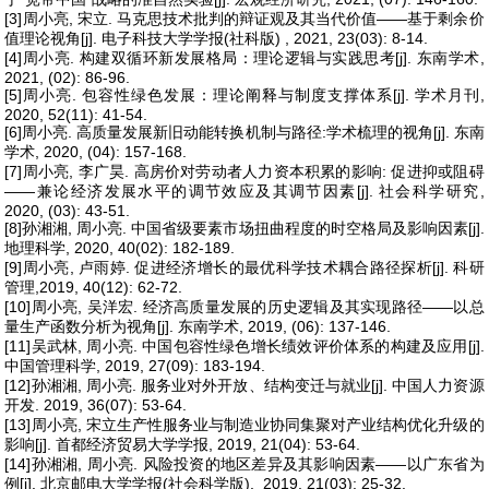
[3]周小亮, 宋立. 马克思技术批判的辩证观及其当代价值——基于剩余价
值理论视角[j]. 电子科技大学学报(社科版) , 2021, 23(03): 8-14.
[4]周小亮. 构建双循环新发展格局：理论逻辑与实践思考[j]. 东南学术,
2021, (02): 86-96.
[5]周小亮. 包容性绿色发展：理论阐释与制度支撑体系[j]. 学术月刊,
2020, 52(11): 41-54.
[6]周小亮. 高质量发展新旧动能转换机制与路径:学术梳理的视角[j]. 东南
学术, 2020, (04): 157-168.
[7]周小亮, 李广昊. 高房价对劳动者人力资本积累的影响: 促进抑或阻碍
——兼论经济发展水平的调节效应及其调节因素[j]. 社会科学研究,
2020, (03): 43-51.
[8]孙湘湘, 周小亮. 中国省级要素市场扭曲程度的时空格局及影响因素[j].
地理科学, 2020, 40(02): 182-189.
[9]周小亮, 卢雨婷. 促进经济增长的最优科学技术耦合路径探析[j]. 科研
管理,2019, 40(12): 62-72.
[10]周小亮, 吴洋宏. 经济高质量发展的历史逻辑及其实现路径——以总
量生产函数分析为视角[j]. 东南学术, 2019, (06): 137-146.
[11]吴武林, 周小亮. 中国包容性绿色增长绩效评价体系的构建及应用[j].
中国管理科学, 2019, 27(09): 183-194.
[12]孙湘湘, 周小亮. 服务业对外开放、结构变迁与就业[j]. 中国人力资源
开发. 2019, 36(07): 53-64.
[13]周小亮, 宋立生产性服务业与制造业协同集聚对产业结构优化升级的
影响[j]. 首都经济贸易大学学报, 2019, 21(04): 53-64.
[14]孙湘湘, 周小亮. 风险投资的地区差异及其影响因素——以广东省为
例[j]. 北京邮电大学学报(社会科学版), 2019, 21(03): 25-32.