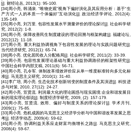
[j]. 财经论丛, 2013(1): 95-100.
[34]周小亮, 韩涌泉. “唯物史观”视角下偏好演化及其应用分析：基于“生
产方式一人的本质一个体偏好”互动演化[j]. 政治经济学评论, 2012(4):
135-149.
[35]周小亮, 刘万里. 包容性发展水平测量评价的理论探讨[j]. 社会科学研
究, 2012(2): 1-8.
[36]周小亮. 保障改善民生制度建设的理论回溯与框架构建[j]. 福建论坛,
2012(12): 11-18.
[37]周小亮. 重大利益协调视角下包容性发展的理论与实践问题研究[j].
当代经济研究, 2012(1): 65-74.
[38]周小亮. 优化居民收入分配格局[j]. 社会科学研究, 2011(2): 33-39.
[39]周小亮. 包容性发展理论基础与重大利益协调路径的框架性研究[j].
中国社会科学内部文稿, 2011(6): 56-71.
[40]周小亮, 孔令军. 体制改革绩效评价应从单一维度标准转向多元化标
准[j]. 马克思主义研究, 2010(1): 31-40.
[41]李广培, 周小亮. 生态化技术创新转变的制度条件及其演进[j]. 科技进
步与对策, 2010, 27(12): 24-27.
[42]周小亮, 笪贤流. 利润最大化的理论困惑与现实困境:企业和谐发展目
标的现实理论假说[j]. 制度经济学研究, 2009, (2): 157-179.
[43]周小亮, 笪贤流. 效用、偏好与制度关系的理论探讨[j]. 学术月刊,
2009(1): 75-85.
[33]周小亮. 危机成因的马克思主义经济学分析与中国和谐改革发展之思
考[j]. 经济学动态, 2009(4): 59-62.
[45]周小亮. 协调利益关系应走财富均衡增长之路[j]. 马克思主义研究,
2008(4): 59-67.