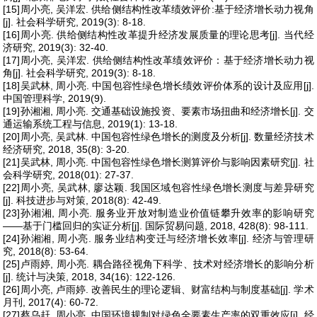
[15]周小亮, 吴洋宏. 供给侧结构性改革绩效评价:基于经济增长动力视角
[j]. 社会科学研究, 2019(3): 8-18.
[16]周小亮. 供给侧结构性改革提升经济发展质量的理论思考[j]. 当代经
济研究, 2019(3): 32-40.
[17]周小亮, 吴洋宏. 供给侧结构性改革绩效评价：基于经济增长动力视
角[j]. 社会科学研究, 2019(3): 8-18.
[18]吴武林, 周小亮. 中国包容性绿色增长绩效评价体系的设计及应用[j].
中国管理科学, 2019(9).
[19]孙湘湘, 周小亮. 交通基础设施投资、要素市场扭曲和经济增长[j]. 交
通运输系统工程与信息, 2019(1): 13-18.
[20]周小亮, 吴武林. 中国包容性绿色增长的测度及分析[j]. 数量经济技术
经济研究, 2018, 35(8): 3-20.
[21]吴武林, 周小亮. 中国包容性绿色增长测算评价与影响因素研究[j]. 社
会科学研究, 2018(01): 27-37.
[22]周小亮, 吴武林, 廖达颖. 我国区域包容性绿色增长测度与差异研究
[j]. 科技进步与对策, 2018(8): 42-49.
[23]孙湘湘, 周小亮. 服务业开放对制造业价值链攀升效率的影响研究
——基于门槛回归的实证分析[j]. 国际贸易问题, 2018, 428(8): 98-111.
[24]孙湘湘, 周小亮. 服务业结构变迁与经济增长效率[j]. 经济与管理研
究, 2018(8): 53-64.
[25]卢雨婷, 周小亮. 耦合路径视角下科学、技术对经济增长的影响分析
[j]. 统计与决策, 2018, 34(16): 122-126.
[26]周小亮, 卢雨婷. 改善民生的理论逻辑、财富结构与制度基础[j]. 学术
月刊, 2017(4): 60-72.
[27]蔡乌赶, 周小亮. 中国环境规制对绿色全要素生产率的双重效应[j]. 经