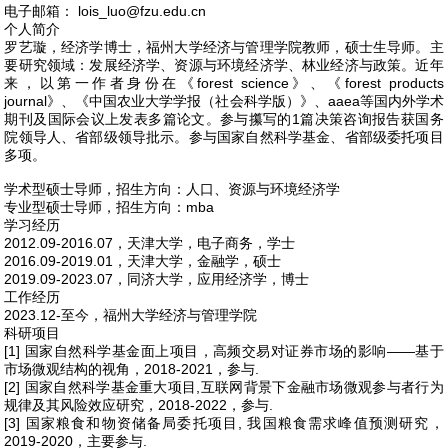
电子邮箱：
lois_luo@fzu.edu.cn
个人简介
罗艺璇，经济学博士，福州大学经济与管理学院教师，硕士生导师。主
要研究领域：发展经济学、资源与环境经济学、林业经济与政策。近年
来，以第一作者身份在《forest science》、《forest products
journal》、《中国农业大学学报（社会科学版）》、aaea等国内外学术
期刊及国际会议上发表多篇论文。参与攥写的1篇决策咨询报告获国务
院领导人、省部级领导批示。参与国家自然科学基金、省部级委托项目
多项。
学术型硕士导师，招生方向：人口、资源与环境经济学
专业型硕士导师，招生方向：mba
学习经历
2012.09-2016.07，天津大学，电子商务，学士
2016.09-2019.01，天津大学，金融学，硕士
2019.09-2023.07，同济大学，应用经济学，博士
工作经历
2023.12-至今，福州大学经济与管理学院
科研项目
[1] 国家自然科学基金面上项目，高频交易对证券市场的影响——基于
市场微观结构的视角，2018-2021，参与.
[2] 国家自然科学基金重大项目,互联网背景下金融市场微观参与者行为
规律及其风险效应研究，2018-2022，参与.
[3] 国家粮食和物资储备局委托项目, 我国粮食需求峰值预测研究，
2019-2020，主要参与.