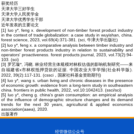
获奖经历
天津大学三好学生
天津大学人民奖学金
天津大学优秀学生干部
近年发表的主要论文
[1] luo y*, feng x. development of non-timber forest product industry
in the context of trade globalization: a case study in wuyishan, china.
forest science, 2023, vol.69(4):371-381. (sci, 牛津大学出版社)
[2] luo y*, feng x. a comparative analysis between timber industry and
non-timber forest products industry in relation to sustainability and
operators' proactiveness. forest products journal, 2023, vol.73(2):94-
103. (sci)
[3] 罗艺璇*, 冯晓. 林业经营主体规模对林权估值的影响机制研究——来
自福建省x市林权抵押贷款的证据. 中国农业大学学报(社会科学版).
2022, 39(2):117-131. (cssci，国家社科基金资助期刊)
[4] luo y*, wang s. urban living and chronic diseases in the presence
of economic growth: evidence from a long-term study in southeastern
china. frontiers in public health, 2022, vol.10:1042413. (ssci/sci)
[5] luo y*, cheng g. china's grain consumption: an empirical analysis
of the influence of demographic structure changes and its demand
trends for the next 30 years, agricultural & applied economics
association(aaea), 2020.
出版著作
经管微信公众号