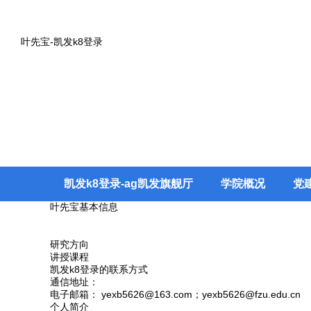
叶先宝-凯发k8登录
凯发k8登录-ag凯发旗舰厅
学院概况
党
叶先宝
基本信息
研究方向
讲授课程
凯发k8登录的联系方式
通信地址：
电子邮箱：
yexb5626@163.com
；
yexb5626@fzu.edu.cn
个人简介