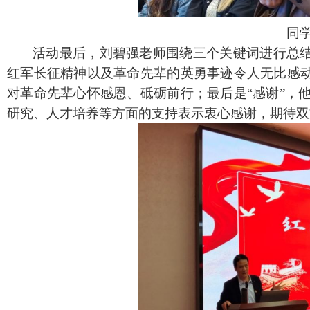
同
活动最后，刘碧强老师围绕三个关键词进行总
红军长征精神以及革命先辈的英勇事迹令人无比感动
对革命先辈心怀感恩、砥砺前行；最后是“感谢”，
研究、人才培养等方面的支持表示衷心感谢，期待双