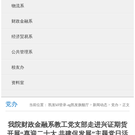
物流系
财政金融系
经济贸易系
公共管理系
校友办
资料室
党办
当前位置：
凯发k8登录-ag凯发旗舰厅
>
新闻动态
>
党办
> 正文
我院财政金融系教工党支部走进兴证期货
开展“喜迎二十大 共建促发展”主题党日活