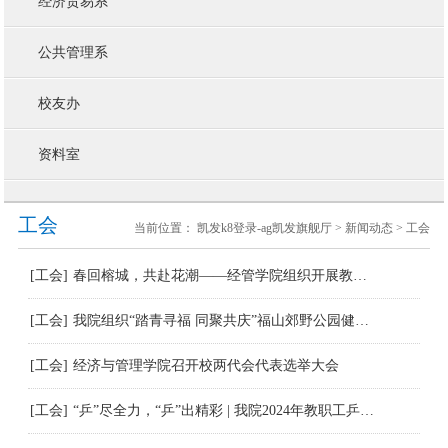
经济贸易系
公共管理系
校友办
资料室
工会
当前位置：
凯发k8登录-ag凯发旗舰厅
>
新闻动态
>
工会
[工会]
春回榕城，共赴花潮——经管学院组织开展教职工踏春活动
[工会]
我院组织“踏青寻福 同聚共庆”福山郊野公园健步走活动
[工会]
经济与管理学院召开校两代会代表选举大会
[工会]
“乒”尽全力，“乒”出精彩 | 我院2024年教职工乒乓球团体赛圆满结束