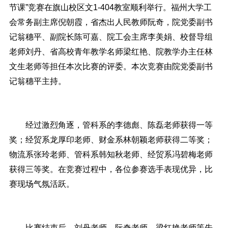
节课”竞赛在旗山校区文1-404教室顺利举行。福州大学工
会常务副主席倪朝霞，省杰出人民教师阮奇，院党委副书
记翁穗平、副院长陈可嘉、院工会主席李美娟、校督导组
老师刘丹、省高校青年教学名师梁红艳、院教学办主任林
文生老师等担任本次比赛的评委。本次竞赛由院党委副书
记翁穗平主持。
经过激烈角逐，管科系的李德彪、陈磊老师获得一等
奖；经贸系
龙厚印
老师、财金系林朝颖老师获得二等奖；
物流系张玲老师、管科系韩知秋老师、经贸系冯碧梅老师
获得三等奖。在竞赛过程中，各位参赛选手表现优异，比
赛现场气氛活跃。
比赛结束后，刘丹老师、阮奇老师、梁红艳老师等先