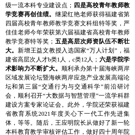
级一流本科专业建设点；
四是
高校青年教师教
学竞赛
再创佳绩
。
继梁红艳老师获得福建省第
四届高校青年教师教学竞赛文科组特等奖，严
佳佳老师今年荣获第六届福建省高校青年教师
教学竞赛特等奖；
五是高层次师资队伍不断壮
大。
新增
王益文教授入选
国家
“万人计划”，福
建省
高层次人才
b类1人，c类1
2
人；
六是学院学
术影响力不断扩大。
顺利承办第十届海峡两岸
区域发展论坛暨海峡两岸应急产业发展高端论
坛
和
第三届
“交通行为与交通科学”前沿研讨
会
，顺利召开
“大数据与智慧管理”一流学科群
建设方案专家论证会。
此外，
学院
还
荣获福建
省教育系统
2021年度关心下一代工作先进集
体
，
等等。随后，王应明院长从
做好了新一轮
本科教育教学审核评估工作，做好四十周年院