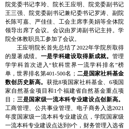
院党委书记李玲、院长王应明、院党委副书记
王三强、院党委副书记兼纪委书记罗涛、副院
长陈可嘉、严佳佳、工会主席李美娟等全体院
领导出席了会议。会议由罗涛副书记主持。学
院全体教职员工参加了会议。
王应明院长首先总结了
2022年学院所取得
的显著成绩。
一是学科建设取得新成就。
管理
学学科首次进入
“软科世界一流学科排名”榜
单，世界排名
第
401-500
名
；
二是
国家社科基金
数创历史新高
。
获批
8项
国家社科基金、
6项国
家自然基金项目和1个福建省自然基金重点项
目；
三是国家级一流本科专业建设点创新高。
工商管理、公共事业管理、电子商务入选
2
021
年度国家级一流本科专业建设点，
学
院国家级
一流本科专业建设点达到
9个
，
财务管理入选省