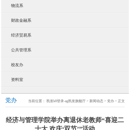
物流系
财政金融系
经济贸易系
公共管理系
校友办
资料室
党办
当前位置：
凯发k8登录-ag凯发旗舰厅
>
新闻动态
>
党办
> 正文
经济与管理学院举办离退休老教师“喜迎二
十大 欢庆‘双节’”活动