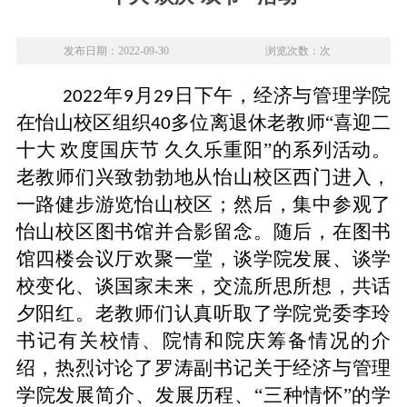
发布日期：2022-09-30
浏览次数：次
年
月
日下午，经济与管理学院
2022
9
29
在怡山校区组织
多位离退休老教师“
喜迎二
40
十大
欢度国庆节
久久乐重阳
”的系列活动。
老教师们兴致勃勃地从怡山校区西门进入，
一路健步游览怡山校区；然后，集中参观了
怡山校区图书馆并合影留念。随后，在图书
馆四楼会议厅欢聚一堂，谈学院发展、谈学
校变化、谈国家未来，交流所思所想，共话
夕阳红。老教师们认真听取了学院党委李玲
书记有关校情、院情和院庆筹备情况的介
绍，热烈讨论了罗涛副书记关于经济与管理
学院发展简介、发展历程、“三种情怀”的学