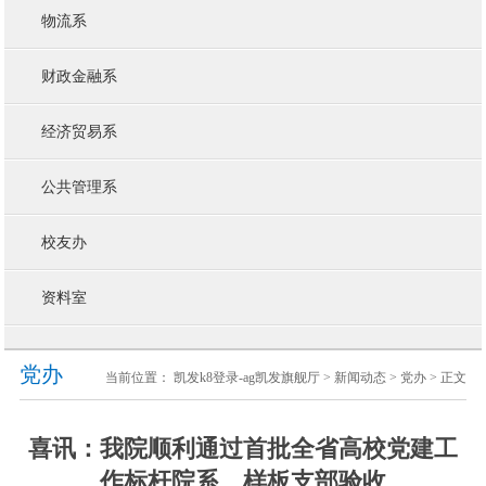
物流系
财政金融系
经济贸易系
公共管理系
校友办
资料室
党办
当前位置：
凯发k8登录-ag凯发旗舰厅
>
新闻动态
>
党办
> 正文
喜讯：我院顺利通过首批全省高校党建工
作标杆院系、样板支部验收