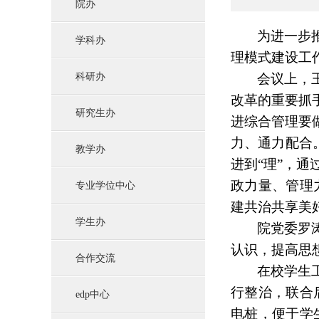
院办
为进一步
学科办
理模式建设工
科研办
会议上，
改革的重要抓
研究生办
进综合管理要
力、通力配合
教学办
进到“理”，
政力量、管理
专业学位中心
建共治共享美
学生办
院党委罗
认识，提高思
合作交流
在校学生
行整治，联合
edp中心
电桩，便于学