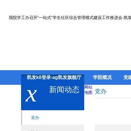
我院学工办召开“一站式”学生社区综合管理模式建设工作推进会-凯发
凯发k8登录-ag凯发旗舰厅
学院概况
党
x
网站
新闻动态
党办
地图
党办