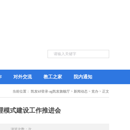
作
对外交流
教工之家
院内通知
当前位置：
凯发k8登录-ag凯发旗舰厅
>
新闻动态
>
党办
> 正文
理模式建设工作推进会
浏览次数：次