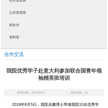
经济贸易系
公共管理系
校友办
资料室
合作交流
当前位置：
凯发k8登录-ag凯发旗舰厅
>
新闻动态
>
合作交流
> 正文
我院优秀学子赴意大利参加联合国青年领
袖精英班培训
发布日期：2019-08-07
浏览次数：次
2019年8月5日，我院吴鹏博士带领我院10名优秀学