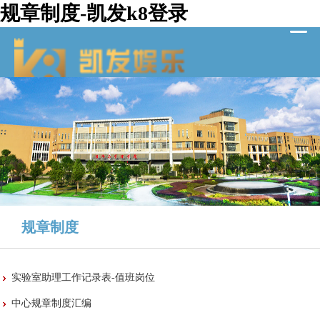
规章制度-凯发k8登录
规章制度
当前位置：
凯发k8登录-ag凯发旗舰厅
>
教育教学
>
实验教学
实验室助理工作记录表-值班岗位
中心规章制度汇编
[2020-12-09]
（旧）
>
中心概况
>
规章制度