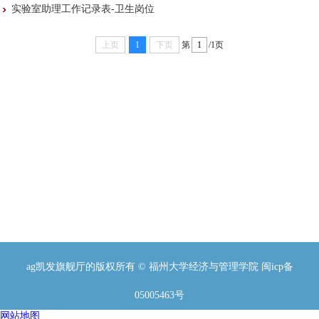
实验室助理工作记录表-卫生岗位
[2020-12-09]
[2020-12-09]
上页
1
下页
第
/1页
ag凯发旗舰厅的版权所有 © 福州大学经济与管理学院 闽icp备
05005463号
网站地图