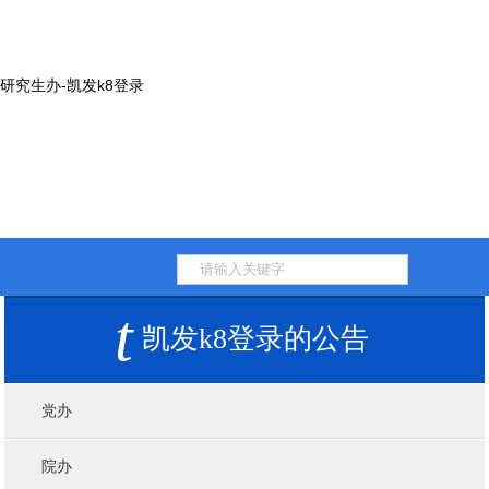
研究生办-凯发k8登录
t
凯发k8登录的公告
党办
院办