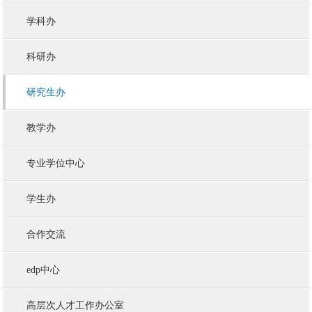
学科办
科研办
研究生办
教学办
专业学位中心
学生办
合作交流
edp中心
高层次人才工作办公室