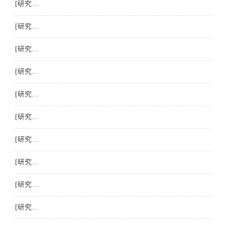
[研究生办]
[研究生办]
[研究生办]
[研究生办]
[研究生办]
[研究生办]
[研究生办]
[研究生办]
[研究生办]
[研究生办]